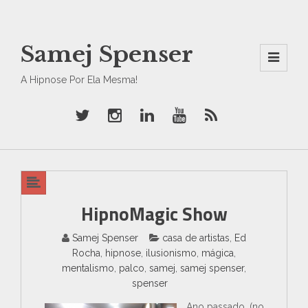
Samej Spenser
Men
A Hipnose Por Ela Mesma!
U
And
Wid
Gets
HipnoMagic Show
Samej Spenser
casa de artistas
,
Ed
Rocha
,
hipnose
,
ilusionismo
,
mágica
,
mentalismo
,
palco
,
samej
,
samej spenser
,
spenser
Ano passado, (no