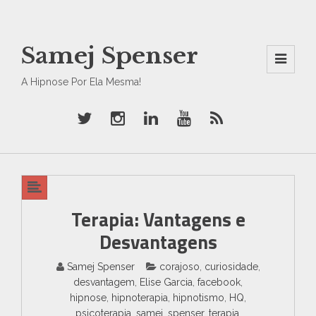
Samej Spenser
Men
A Hipnose Por Ela Mesma!
U
And
Wid
Gets
Terapia: Vantagens e
Desvantagens
Samej Spenser
corajoso
,
curiosidade
,
desvantagem
,
Elise Garcia
,
facebook
,
hipnose
,
hipnoterapia
,
hipnotismo
,
HQ
,
psicoterapia
,
samej
,
spenser
,
terapia
,