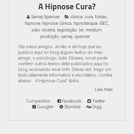
A Hipnose Cura?
Samej Spenser
clínica
,
cura
,
fobias
,
hipnose
,
hipnose clínica
,
hipnoterapia
,
ISEC
,
joão oliveira
,
legislação
,
lei
,
medium
,
proibição
,
samej
,
spenser
Olá meus amigos. Já não é de hoje que eu
publico aqui no blog alguns textos do meu
amigo, o psicólogo João Oliveira, (você pode
conferir outros textos dele publicados aqui no
blog, acessando esse link). Dessa vez, trago um
texto altamente informativo e elucidativo. Confira
abaixo: A Hipnose Cura? &nbs...
Leia mais
Compartilhe:
Facebook
Twitter
Google+
Stumble
Digg