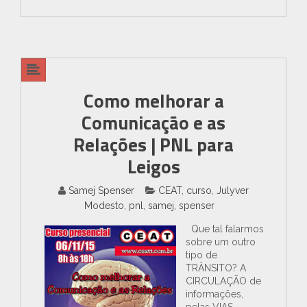
Como melhorar a
Comunicação e as
Relações | PNL para
Leigos
Samej Spenser
CEAT
,
curso
,
Julyver
Modesto
,
pnl
,
samej
,
spenser
Que tal falarmos
sobre um outro
tipo de
TRÂNSITO? A
CIRCULAÇÃO de
informações,