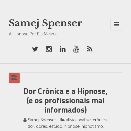
Samej Spenser
Men
A Hipnose Por Ela Mesma!
U
And
Wid
Gets
Dor Crônica e a Hipnose,
(e os profissionais mal
informados)
Samej Spenser
alívio
,
análise
,
crônica
,
dor
,
dores
,
estudo
,
hipnose
,
hipnotismo
,