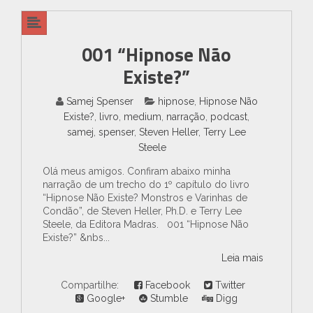
001 “Hipnose Não
Existe?”
Samej Spenser
hipnose
,
Hipnose Não
Existe?
,
livro
,
medium
,
narração
,
podcast
,
samej
,
spenser
,
Steven Heller
,
Terry Lee
Steele
Olá meus amigos. Confiram abaixo minha
narração de um trecho do 1º capítulo do livro
“Hipnose Não Existe? Monstros e Varinhas de
Condão”, de Steven Heller, Ph.D. e Terry Lee
Steele, da Editora Madras. 001 “Hipnose Não
Existe?” &nbs...
Leia mais
Compartilhe:
Facebook
Twitter
Google+
Stumble
Digg