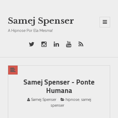
Samej Spenser
Men
A Hipnose Por Ela Mesma!
U
And
Wid
Gets
Samej Spenser - Ponte
Humana
Samej Spenser
hipnose
,
samej
spenser