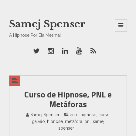
Samej Spenser
Men
A Hipnose Por Ela Mesma!
U
And
Wid
Gets
Curso de Hipnose, PNL e
Metáforas
Samej Spenser
auto-hipnose
,
curso
,
galvão
,
hipnose
,
metáfora
,
pnl
,
samej
spenser