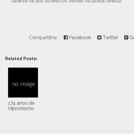
(atente-se aos asteriscos verdes na lateral direita).
Compartilhe:
Facebook
Twitter
G
Related Posts:
174 anos de
Hipnotismo