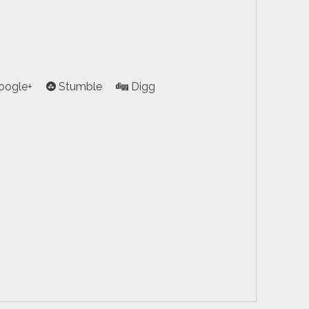
oogle+
Stumble
Digg