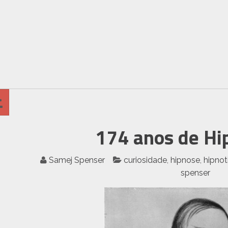
174 anos de Hi
Samej Spenser
curiosidade
,
hipnose
,
hipno
spenser