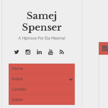
Samej
Spenser
A Hipnose Por Ela Mesma!
Home
Índice
e
x
Contato
p
a
Sobre
n