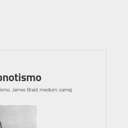
pnotismo
tismo
,
James Braid
,
medium
,
samej
,