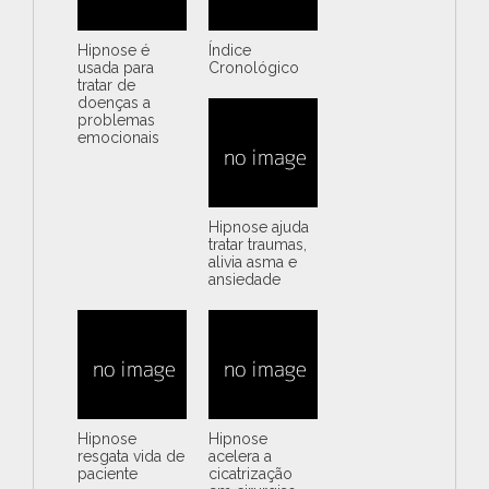
Hipnose é
Índice
usada para
Cronológico
tratar de
doenças a
problemas
emocionais
Hipnose ajuda
tratar traumas,
alivia asma e
ansiedade
Hipnose
Hipnose
resgata vida de
acelera a
paciente
cicatrização