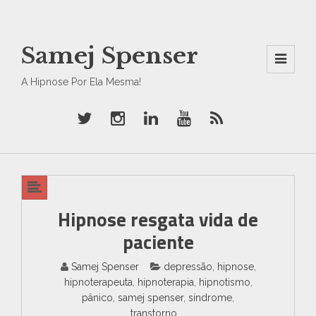
Samej Spenser
Men
A Hipnose Por Ela Mesma!
U
And
Wid
Gets
Hipnose resgata vida de
paciente
Samej Spenser
depressão
,
hipnose
,
hipnoterapeuta
,
hipnoterapia
,
hipnotismo
,
pânico
,
samej spenser
,
síndrome
,
transtorno