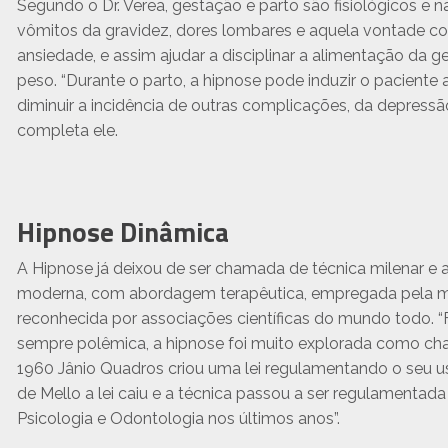
Segundo o Dr. Verea, gestação e parto são fisiológicos e nat
vômitos da gravidez, dores lombares e aquela vontade con
ansiedade, e assim ajudar a disciplinar a alimentação da 
peso. “Durante o parto, a hipnose pode induzir o pacient
diminuir a incidência de outras complicações, da depressã
completa ele.
Hipnose Dinâmica
A Hipnose já deixou de ser chamada de técnica milenar e
moderna, com abordagem terapêutica, empregada pela med
reconhecida por associações científicas do mundo todo. 
sempre polêmica, a hipnose foi muito explorada como char
1960 Jânio Quadros criou uma lei regulamentando o seu u
de Mello a lei caiu e a técnica passou a ser regulamentad
Psicologia e Odontologia nos últimos anos”.