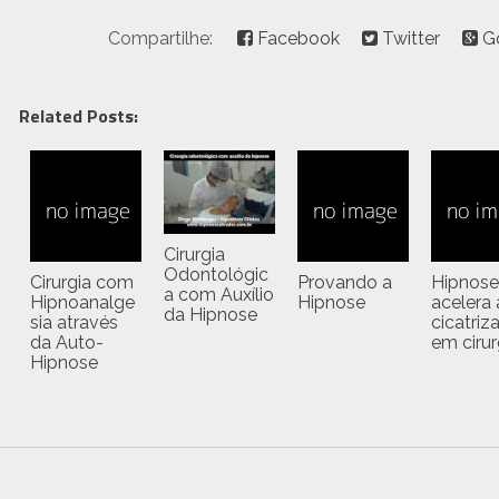
Compartilhe:
Facebook
Twitter
G
Related Posts:
Cirurgia
Odontológic
Cirurgia com
Provando a
Hipnose
a com Auxílio
Hipnoanalge
Hipnose
acelera 
da Hipnose
sia através
cicatriz
da Auto-
em cirur
Hipnose