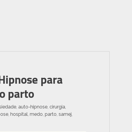
Hipnose para
no parto
siedade
,
auto-hipnose
,
cirurgia
,
nose
,
hospital
,
medo
,
parto
,
samej
,