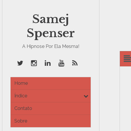
Samej
Spenser
A Hipnose Por Ela Mesma!
Home
Índice
e
x
Contato
p
a
Sobre
n