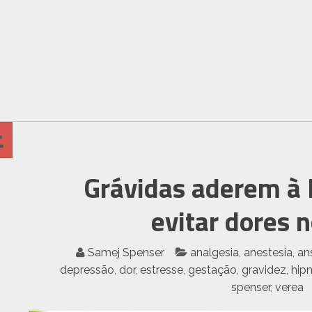
Grávidas aderem à 
evitar dores 
Samej Spenser
analgesia
,
anestesia
,
an
depressão
,
dor
,
estresse
,
gestação
,
gravidez
,
hip
spenser
,
verea