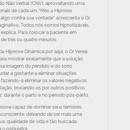
ão Não Verbal (CNV), aproveitando uma
onais de cada um. “Mas a Hipnose
go contra sua vontade”, acrescenta o Dr.
aginativo. Todos nós somos hipnotizáveis,
 explica. Para colocar a paciente em
 de três ou quatro minutos.
 da Hipnose Dinâmica por aqui, o Dr. Verea
para mostrar exatamente que a solução
iosa imagem do pêndulo e do sono
dar a gestante a eliminar situações
fazendo-a eliminar os valores negativos,
tação, trocando-os por outros positivos
, durante o parto e no período pós-parto.
a pessoa capaz de dominar seus temores,
inconsciente, deixando de ser mais uma
va, qualidade de vida e tão buscada,
 o psiquiatra.