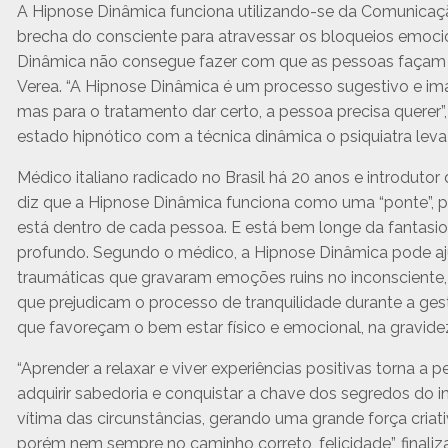
A Hipnose Dinâmica funciona utilizando-se da Comunicaç
brecha do consciente para atravessar os bloqueios emoci
Dinâmica não consegue fazer com que as pessoas façam al
Verea. “A Hipnose Dinâmica é um processo sugestivo e im
mas para o tratamento dar certo, a pessoa precisa querer”,
estado hipnótico com a técnica dinâmica o psiquiatra leva
Médico italiano radicado no Brasil há 20 anos e introdutor
diz que a Hipnose Dinâmica funciona como uma “ponte”, 
está dentro de cada pessoa. E está bem longe da fantas
profundo. Segundo o médico, a Hipnose Dinâmica pode aju
traumáticas que gravaram emoções ruins no inconsciente, 
que prejudicam o processo de tranquilidade durante a ges
que favoreçam o bem estar físico e emocional, na gravidez
“Aprender a relaxar e viver experiências positivas torna 
adquirir sabedoria e conquistar a chave dos segredos do 
vítima das circunstâncias, gerando uma grande força criati
porém nem sempre no caminho correto, felicidade”, finaliza