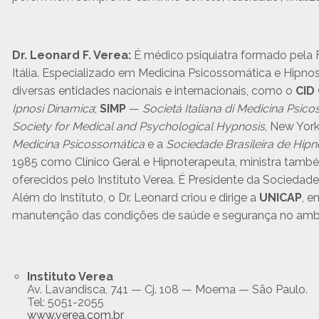
Dr. Leonard F. Verea:
É médico psiquiatra formado pela F
Itália. Especializado em Medicina Psicossomática e Hipnos
diversas entidades nacionais e internacionais, como o
CID
Ipnosi Dinamica
;
SIMP
—
Societá Italiana di Medicina Psic
Society for Medical and Psychological Hypnosis
, New Yor
Medicina Psicossomática
e a
Sociedade Brasileira de Hip
1985 como Clínico Geral e Hipnoterapeuta, ministra també
oferecidos pelo Instituto Verea. É Presidente da Sociedade 
Além do Instituto, o Dr. Leonard criou e dirige a
UNICAP
, e
manutenção das condições de saúde e segurança no ambi
Instituto Verea
Av. Lavandisca, 741 — Cj. 108 — Moema — São Paulo.
Tel: 5051-2055
www.verea.com.br