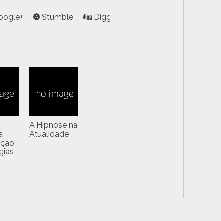
oogle+
Stumble
Digg
A Hipnose na
a
Atualidade
ação
gias