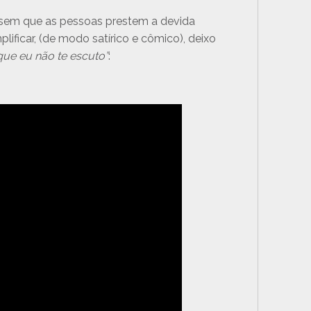
sem que as pessoas prestem a devida
ficar, (de modo satírico e cômico), deixo
que eu não te escuto”
: