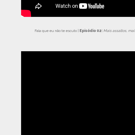
Fala que eu não te escuto |
Episódio 02:
Mais assaltos, mai