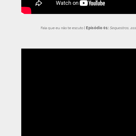
Fala que eu não te escuto |
Episódio 01:
Sequestros, as