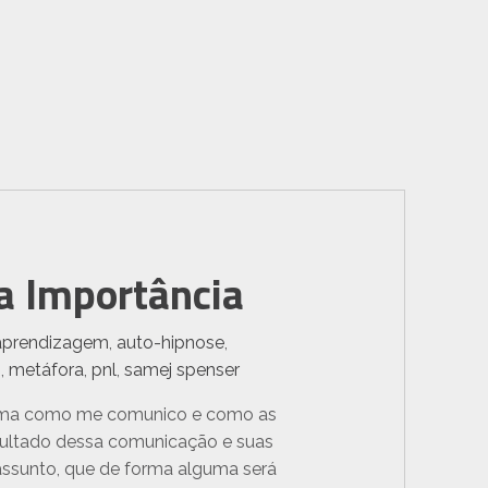
a Importância
aprendizagem
,
auto-hipnose
,
o
,
metáfora
,
pnl
,
samej spenser
orma como me comunico e como as
sultado dessa comunicação e suas
 assunto, que de forma alguma será