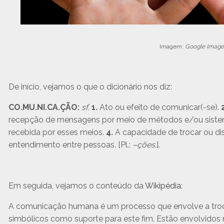
Imagem:
Google Imag
De início, vejamos o que o dicionário nos diz:
CO.MU.NI.CA.ÇÃO:
sf
.
1.
Ato ou efeito de comunicar(-se).
recepção de mensagens por meio de métodos e/ou sist
recebida por esses meios.
4.
A capacidade de trocar ou dis
entendimento entre pessoas. [Pl.:
–ções
.].
Em seguida, vejamos o conteúdo da
Wikipédia
:
A comunicação humana é um processo que envolve a troca 
simbólicos como suporte para este fim. Estão envolvidos 