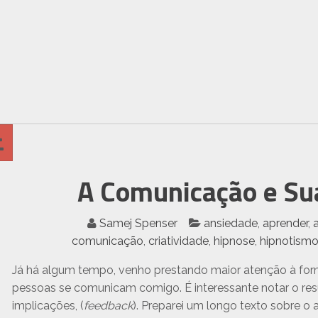
A Comunicação e Su
Samej Spenser
ansiedade
,
aprender
,
comunicação
,
criatividade
,
hipnose
,
hipnotism
Já há algum tempo, venho prestando maior atenção à f
pessoas se comunicam comigo. É interessante notar o re
implicações, (
feedback
). Preparei um longo texto sobre o