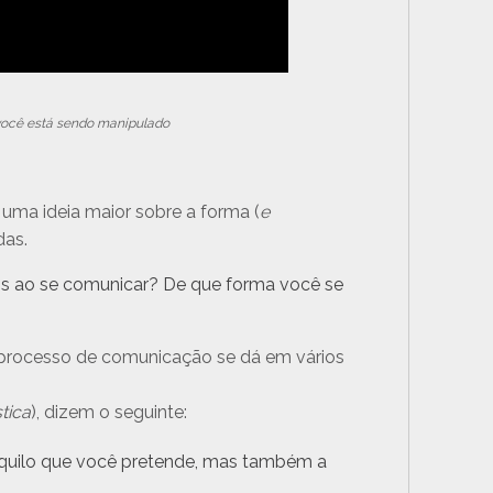
 você está sendo manipulado
 uma ideia maior sobre a forma (
e
das.
os ao se comunicar? De que forma você se
 processo de comunicação se dá em vários
tica
), dizem o seguinte:
aquilo que você pretende, mas também a