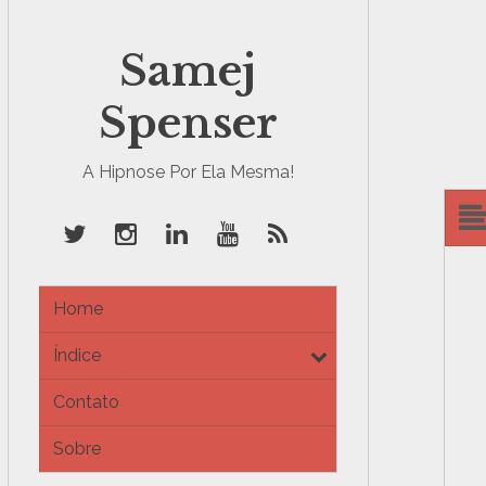
Samej
Spenser
A Hipnose Por Ela Mesma!
Home
Índice
e
x
Contato
p
a
Sobre
n