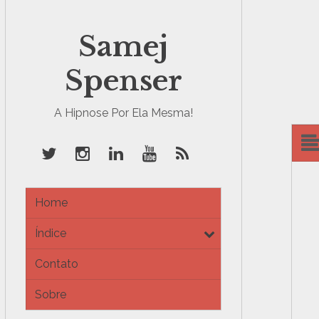
Samej
Spenser
A Hipnose Por Ela Mesma!
Home
Índice
e
x
Contato
p
a
Sobre
n