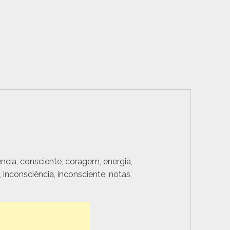
ência
,
consciente
,
coragem
,
energia
,
,
inconsciência
,
inconsciente
,
notas
,