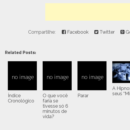
Compartilhe:
Facebook
Twitter
G
Related Posts:
A Hipno
seus “Mi
Índice
O que você
Parar
Cronológico
faria se
tivesse só 6
minutos de
vida?