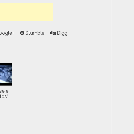
oogle+
Stumble
Digg
se e
tos”