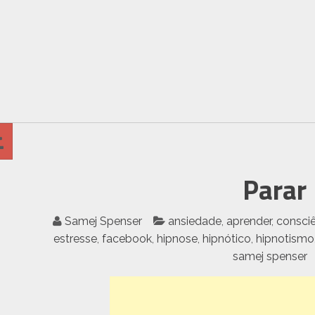
Parar
Samej Spenser
ansiedade
,
aprender
,
consci
estresse
,
facebook
,
hipnose
,
hipnótico
,
hipnotismo
samej spenser