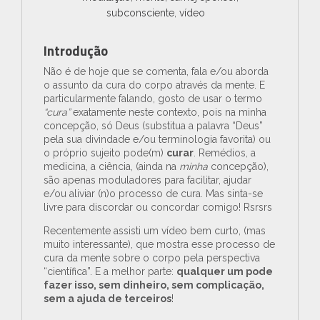
subconsciente
,
vídeo
Introdução
Não é de hoje que se comenta, fala e/ou aborda
o assunto da cura do corpo através da mente. E
particularmente falando, gosto de usar o termo
“cura”
exatamente neste contexto, pois na minha
concepção, só Deus (substitua a palavra “Deus”
pela sua divindade e/ou terminologia favorita) ou
o próprio sujeito pode(m)
curar
. Remédios, a
medicina, a ciência, (ainda na
minha
concepção),
são apenas moduladores para facilitar, ajudar
e/ou aliviar (n)o processo de cura. Mas sinta-se
livre para discordar ou concordar comigo! Rsrsrs
Recentemente assisti um vídeo bem curto, (mas
muito interessante), que mostra esse processo de
cura da mente sobre o corpo pela perspectiva
“científica”. E a melhor parte:
qualquer um pode
fazer isso, sem dinheiro, sem complicação,
sem a ajuda de terceiros
!