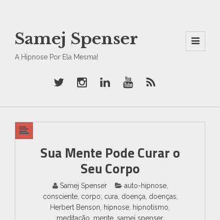
Samej Spenser
Men
A Hipnose Por Ela Mesma!
U
And
Wid
Gets
Sua Mente Pode Curar o
Seu Corpo
Samej Spenser
auto-hipnose
,
consciente
,
corpo
,
cura
,
doença
,
doenças
,
Herbert Benson
,
hipnose
,
hipnotismo
,
meditação
,
mente
,
samej spenser
,