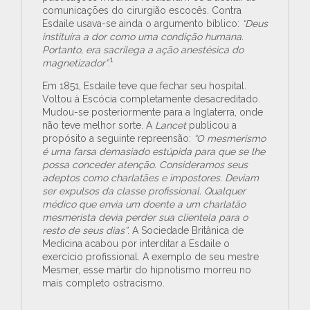
comunicações do cirurgião escocês. Contra
Esdaile usava-se ainda o argumento bíblico:
“Deus
instituíra a dor como uma condição humana.
Portanto, era sacrílega a ação anestésica do
1
magnetizador”
.
Em 1851, Esdaile teve que fechar seu hospital.
Voltou à Escócia completamente desacreditado.
Mudou-se posteriormente para a Inglaterra, onde
não teve melhor sorte. A
Lancet
publicou a
propósito a seguinte repreensão:
“O mesmerismo
é uma farsa demasiado estúpida para que se lhe
possa conceder atenção. Consideramos seus
adeptos como charlatães e impostores. Deviam
ser expulsos da classe profissional. Qualquer
médico que envia um doente a um charlatão
mesmerista devia perder sua clientela para o
resto de seus dias”
. A Sociedade Britânica de
Medicina acabou por interditar a Esdaile o
exercício profissional. A exemplo de seu mestre
Mesmer, esse mártir do hipnotismo morreu no
mais completo ostracismo.