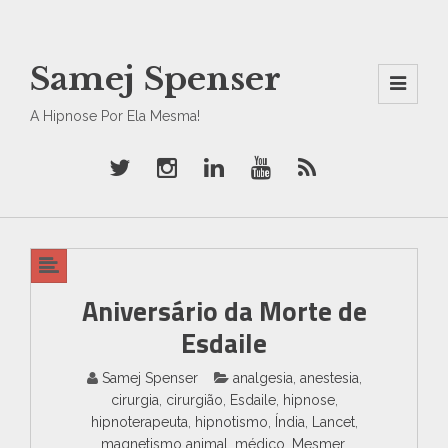
Samej Spenser
Men
A Hipnose Por Ela Mesma!
U
And
Wid
Gets
Aniversário da Morte de
Esdaile
Samej Spenser
analgesia
,
anestesia
,
cirurgia
,
cirurgião
,
Esdaile
,
hipnose
,
hipnoterapeuta
,
hipnotismo
,
Índia
,
Lancet
,
magnetismo animal
,
médico
,
Mesmer
,