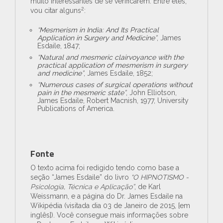
muito interessantes de se verificarem. Entre eles,
2
vou citar alguns
:
“
Mesmerism in India: And Its Practical
Application in Surgery and Medicine
”
, James
Esdaile, 1847;
“
Natural and mesmeric clairvoyance with the
practical application of mesmerism in surgery
and medicine
”
, James Esdaile, 1852;
“
Numerous cases of surgical operations without
pain in the mesmeric state
”
, John Elliotson,
James Esdaile, Robert Macnish, 1977, University
Publications of America.
Fonte
O texto acima foi redigido tendo como base a
seção “James Esdaile” do livro
“O HIPNOTISMO -
Psicologia, Técnica e Aplicação”
, de Karl
Weissmann, e a página do Dr. James Esdaile na
Wikipédia (visitada dia 03 de Janeiro de 2015, [em
inglês]). Você consegue mais informações sobre