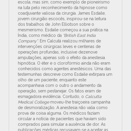
escola, mas sim, como exemplo de pioneirismo
na luta pelo reconhecimento da hipnose como
coadjuvante valiosa da cirurgia. James Esdaile,
jovem cirurgião escocês, inspirou-se na leitura
dos trabalhos de John Elliotson sobre o
mesmerismo. Esdaile começou a sua prática na
Índia, como médico da
“British East India
Company”
. Em Calcutá realizou milhares de
intervenções cirúrgicas leves e centenas de
operações profundas, inclusive dezenove
amputações, apenas sob o efeito da anestesia
hipnótica. O éter e o clorofórmio ainda não eram
conhecidos como agentes anestésicos. Uma das
testemunhas descreve como Esdaile extirpara um
olho de um paciente, enquanto este
acompanhava com o outro o andamento da
operação, sem pestanejar. Os fatos eram de
esmagadora evidência. Contudo, o
Calcutta
Medical College
moveu-lhe traiçoeira campanha
de desmoralização. A anestesia não valia como
prova de coisa alguma. Os médicos faziam
circular a notícia de pacientes que haviam sido
comprados para simular a ausência de dor. As
publicações médicas recusavam-se a aceitar as