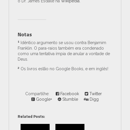
o Dr. James Esdaile na
Wikipédia
.
Notas
1
Idêntico argumento se usou contra Benjamim
Franklin. O para-raios também era condenado
como uma tentativa ímpia de anular a vontade de
Deus.
2
Os livros estão no Google Books, e em inglês!
Compartilhe:
Facebook
Twitter
Google+
Stumble
Digg
Related Posts: