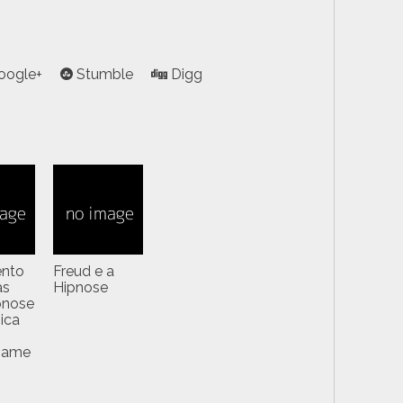
oogle+
Stumble
Digg
ento
Freud e a
as
Hipnose
pnose
ica
name