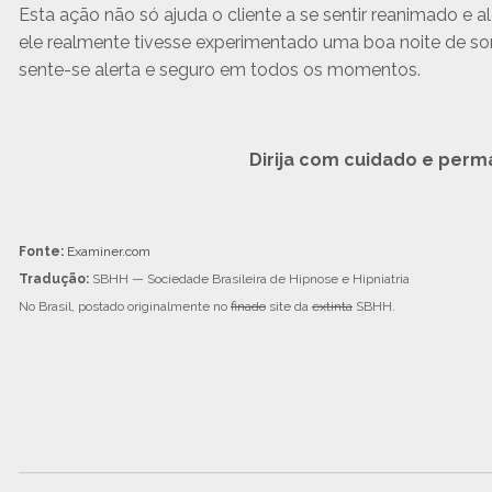
Esta ação não só ajuda o cliente a se sentir reanimado e 
ele realmente tivesse experimentado uma boa noite de sono
sente-se alerta e seguro em todos os momentos.
Dirija com cuidado e perm
Fonte:
Examiner.com
Tradução:
SBHH — Sociedade Brasileira de Hipnose e Hipniatria
No Brasil, postado originalmente no
finado
site da
extinta
SBHH.