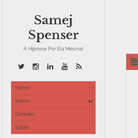
Samej
Spenser
A Hipnose Por Ela Mesma!
Home
Índice
e
x
Contato
p
a
Sobre
n