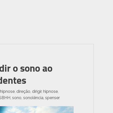
ir o sono ao
identes
hipnose
,
direção
,
dirigir
,
hipnose
,
SBHH
,
sono
,
sonolência
,
spenser