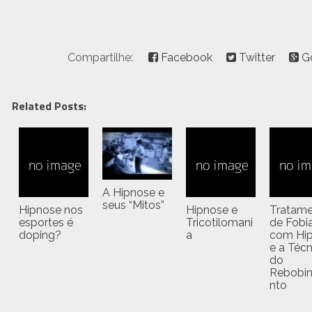
Compartilhe:
Facebook
Twitter
G
Related Posts:
A Hipnose e
seus “Mitos”
Hipnose nos
Hipnose e
Tratam
esportes é
Tricotilomani
de Fobi
doping?
a
com Hi
e a Técn
do
Rebobi
nto