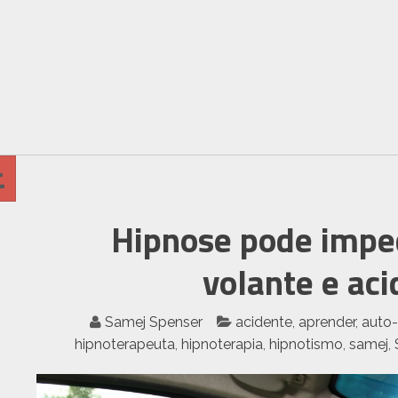
Hipnose pode imped
volante e ac
Samej Spenser
acidente
,
aprender
,
auto-
hipnoterapeuta
,
hipnoterapia
,
hipnotismo
,
samej
,